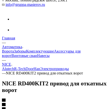
Москва, Ленинградское шоссе, 236с1
info@gruppa-masterov.ru
Главная
—
Автоматика
Ворота
Заборы
Комплектующие
Аксессуары для
ворот
Винтовые сваи
Навесы
—
NICE
Alutech
R-Tech
DoorHan
Электроприводы
—
NICE RD400KIT2 привод для откатных ворот
NICE RD400KIT2 привод для откатных
ворот