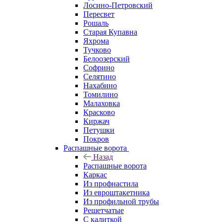
Лосино-Петровский
Пересвет
Рошаль
Старая Купавна
Яхрома
Тучково
Белоозерский
Софрино
Селятино
Нахабино
Томилино
Малаховка
Красково
Киржач
Петушки
Покров
Распашные ворота
Назад
Распашные ворота
Каркас
Из профнастила
Из евроштакетника
Из профильной трубы
Решетчатые
С калиткой