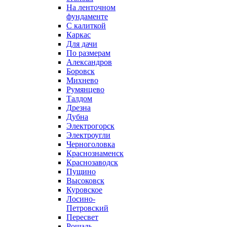
На ленточном
фундаменте
С калиткой
Каркас
Для дачи
По размерам
Александров
Боровск
Михнево
Румянцево
Талдом
Дрезна
Дубна
Электрогорск
Электроугли
Черноголовка
Краснознаменск
Краснозаводск
Пущино
Высоковск
Куровское
Лосино-
Петровский
Пересвет
Рошаль