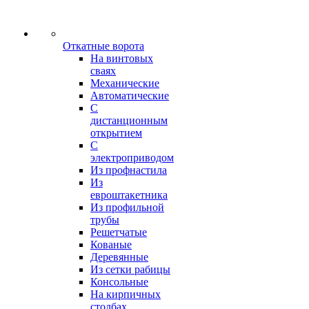
Откатные ворота
На винтовых
сваях
Механические
Автоматические
С
дистанционным
открытием
С
электроприводом
Из профнастила
Из
евроштакетника
Из профильной
трубы
Решетчатые
Кованые
Деревянные
Из сетки рабицы
Консольные
На кирпичных
столбах