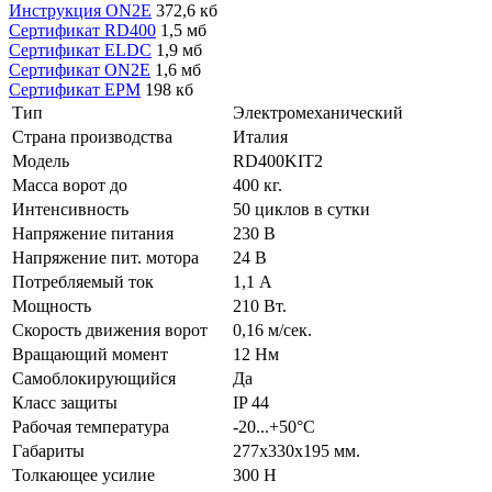
Инструкция ON2E
372,6 кб
Сертификат RD400
1,5 мб
Сертификат ELDC
1,9 мб
Сертификат ON2E
1,6 мб
Сертификат EPM
198 кб
Тип
Электромеханический
Страна производства
Италия
Модель
RD400KIT2
Масса ворот до
400 кг.
Интенсивность
50 циклов в сутки
Напряжение питания
230 В
Напряжение пит. мотора
24 В
Потребляемый ток
1,1 А
Мощность
210 Вт.
Скорость движения ворот
0,16 м/сек.
Вращающий момент
12 Нм
Самоблокирующийся
Да
Класс защиты
IP 44
Рабочая температура
-20...+50°C
Габариты
277x330x195 мм.
Толкающее усилие
300 Н