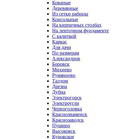
Кованые
Деревянные
Из сетки рабицы
Консольные
На кирпичных столбах
На ленточном фундаменте
С калиткой
Каркас
Для дачи
По размерам
Александров
Боровск
Михнево
Румянцево
Талдом
Дрезна
Дубна
Электрогорск
Электроугли
Черноголовка
Краснознаменск
Краснозаводск
Пущино
Высоковск
Куровское