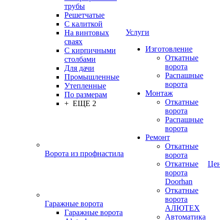
трубы
Решетчатые
С калиткой
Услуги
На винтовых
сваях
Изготовление
С кирпичными
Откатные
столбами
ворота
Для дачи
Распашные
Промышленные
ворота
Утепленные
Монтаж
По размерам
Откатные
+ ЕЩЕ 2
ворота
Распашные
ворота
Ремонт
Откатные
Ворота из профнастила
ворота
Откатные
Це
ворота
Doorhan
Откатные
ворота
Гаражные ворота
АЛЮТЕХ
Гаражные ворота
Автоматика