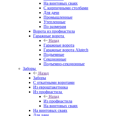
На винтовых сваях
С кирпичными столбами
Для дачи
Промышленные
Утепленные
По размерам
Ворота из профнастила
Гаражные ворота
Назад
Гаражные ворота
Гаражные ворота Alutech
Подъемные
Секционные
Подъемно-секционные
Заборы
Назад
Заборы
C откатными воротами
Из евроштакетника
Из профнастила
Назад
Из профнастила
На винтовых сваях
На винтовых сваях
Для дачи