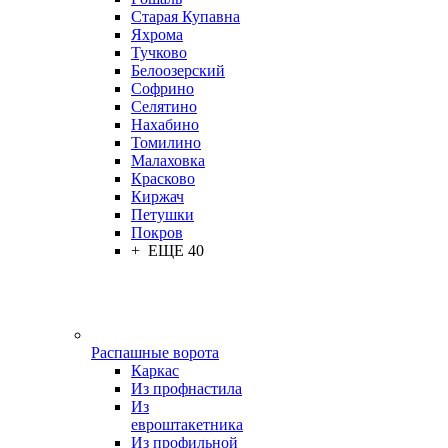
Старая Купавна
Яхрома
Тучково
Белоозерский
Софрино
Селятино
Нахабино
Томилино
Малаховка
Красково
Киржач
Петушки
Покров
+ ЕЩЕ 40
Распашные ворота
Каркас
Из профнастила
Из
евроштакетника
Из профильной