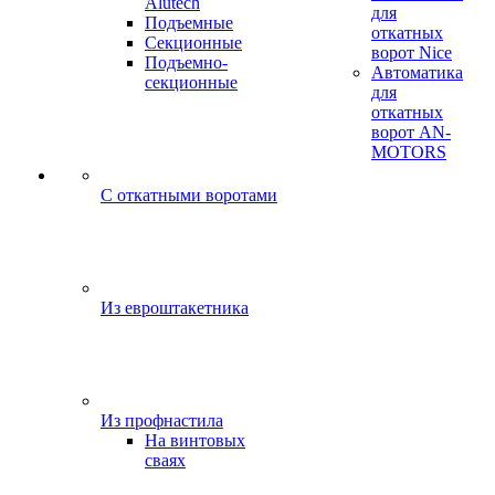
Alutech
для
Подъемные
откатных
Секционные
ворот Nice
Подъемно-
Автоматика
секционные
для
откатных
ворот AN-
MOTORS
C откатными воротами
Из евроштакетника
Из профнастила
На винтовых
сваях