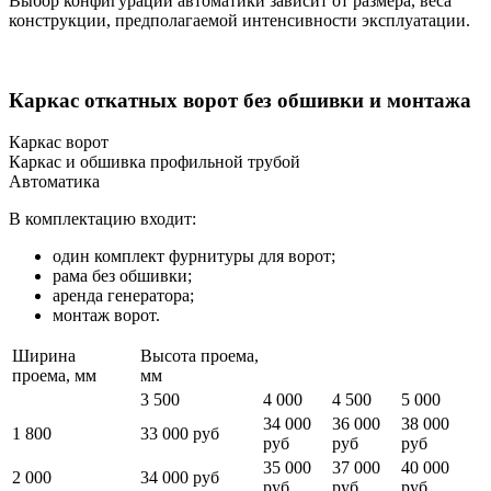
Выбор конфигурации автоматики зависит от размера, веса
конструкции, предполагаемой интенсивности эксплуатации.
Каркас откатных ворот без обшивки и монтажа
Каркас ворот
Каркас и обшивка профильной трубой
Автоматика
В комплектацию входит:
один комплект фурнитуры для ворот;
рама без обшивки;
аренда генератора;
монтаж ворот.
Ширина
Высота проема,
проема, мм
мм
3 500
4 000
4 500
5 000
34 000
36 000
38 000
1 800
33 000 руб
руб
руб
руб
35 000
37 000
40 000
2 000
34 000 руб
руб
руб
руб