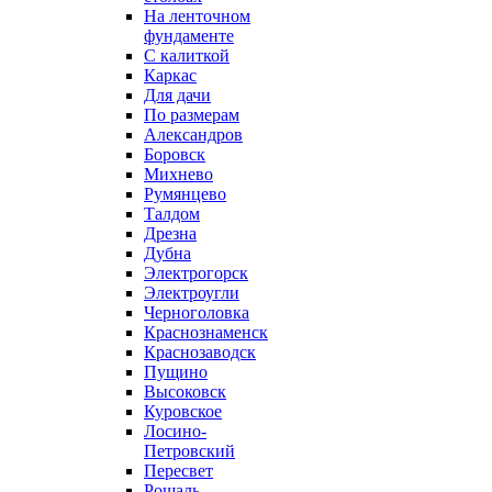
На ленточном
фундаменте
С калиткой
Каркас
Для дачи
По размерам
Александров
Боровск
Михнево
Румянцево
Талдом
Дрезна
Дубна
Электрогорск
Электроугли
Черноголовка
Краснознаменск
Краснозаводск
Пущино
Высоковск
Куровское
Лосино-
Петровский
Пересвет
Рошаль