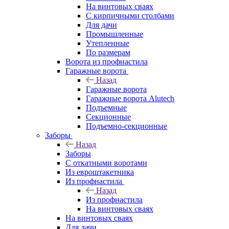
На винтовых сваях
С кирпичными столбами
Для дачи
Промышленные
Утепленные
По размерам
Ворота из профнастила
Гаражные ворота
Назад
Гаражные ворота
Гаражные ворота Alutech
Подъемные
Секционные
Подъемно-секционные
Заборы
Назад
Заборы
C откатными воротами
Из евроштакетника
Из профнастила
Назад
Из профнастила
На винтовых сваях
На винтовых сваях
Для дачи