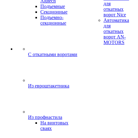
Alutech
для
Подъемные
откатных
Секционные
ворот Nice
Подъемно-
Автоматика
секционные
для
откатных
ворот AN-
MOTORS
C откатными воротами
Из евроштакетника
Из профнастила
На винтовых
сваях