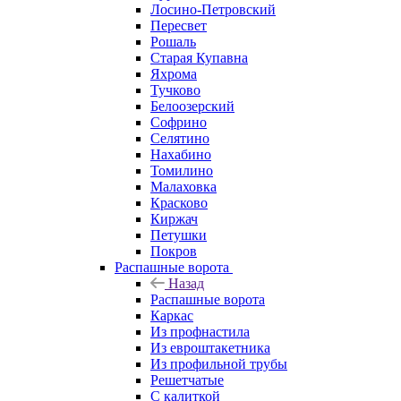
Лосино-Петровский
Пересвет
Рошаль
Старая Купавна
Яхрома
Тучково
Белоозерский
Софрино
Селятино
Нахабино
Томилино
Малаховка
Красково
Киржач
Петушки
Покров
Распашные ворота
Назад
Распашные ворота
Каркас
Из профнастила
Из евроштакетника
Из профильной трубы
Решетчатые
С калиткой