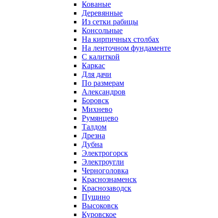
Кованые
Деревянные
Из сетки рабицы
Консольные
На кирпичных столбах
На ленточном фундаменте
С калиткой
Каркас
Для дачи
По размерам
Александров
Боровск
Михнево
Румянцево
Талдом
Дрезна
Дубна
Электрогорск
Электроугли
Черноголовка
Краснознаменск
Краснозаводск
Пущино
Высоковск
Куровское