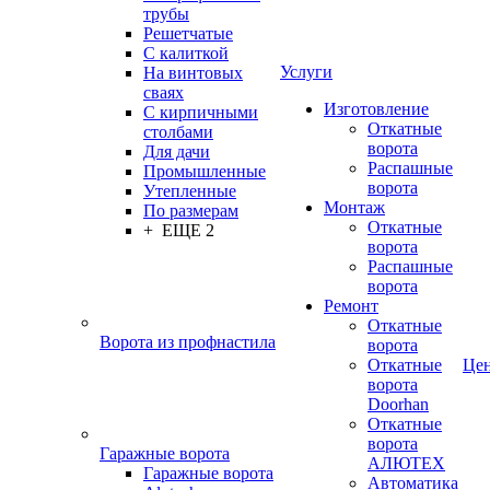
трубы
Решетчатые
С калиткой
Услуги
На винтовых
сваях
Изготовление
С кирпичными
Откатные
столбами
ворота
Для дачи
Распашные
Промышленные
ворота
Утепленные
Монтаж
По размерам
Откатные
+ ЕЩЕ 2
ворота
Распашные
ворота
Ремонт
Откатные
Ворота из профнастила
ворота
Откатные
Це
ворота
Doorhan
Откатные
ворота
Гаражные ворота
АЛЮТЕХ
Гаражные ворота
Автоматика