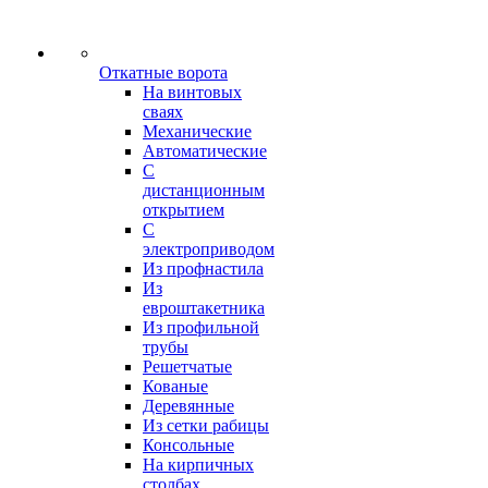
Откатные ворота
На винтовых
сваях
Механические
Автоматические
С
дистанционным
открытием
С
электроприводом
Из профнастила
Из
евроштакетника
Из профильной
трубы
Решетчатые
Кованые
Деревянные
Из сетки рабицы
Консольные
На кирпичных
столбах