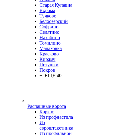
Старая Купавна
Яхрома
Тучково
Белоозерский
Софрино
Селятино
Нахабино
Томилино
Малаховка
Красково
Киржач
Петушки
Покров
+ ЕЩЕ 40
Распашные ворота
Каркас
Из профнастила
Из
евроштакетника
Из профильной