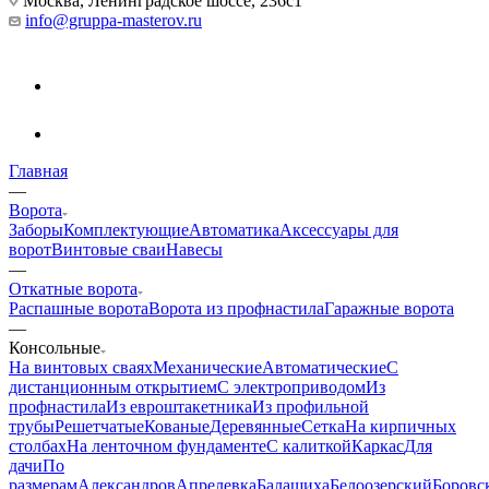
Москва, Ленинградское шоссе, 236с1
info@gruppa-masterov.ru
Главная
—
Ворота
Заборы
Комплектующие
Автоматика
Аксессуары для
ворот
Винтовые сваи
Навесы
—
Откатные ворота
Распашные ворота
Ворота из профнастила
Гаражные ворота
—
Консольные
На винтовых сваях
Механические
Автоматические
С
дистанционным открытием
С электроприводом
Из
профнастила
Из евроштакетника
Из профильной
трубы
Решетчатые
Кованые
Деревянные
Сетка
На кирпичных
столбах
На ленточном фундаменте
С калиткой
Каркас
Для
дачи
По
размерам
Александров
Апрелевка
Балашиха
Белоозерский
Боровс