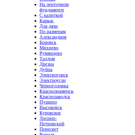
На ленточном
фундаменте
С калиткой
Каркас
Для дачи
По размерам
Александров
Боровск
Михнево
Румянцево
Талдом
Дрезна
Дубна
Электрогорск
Электроугли
Черноголовка
Краснознаменск
Краснозаводск
Пущино
Высоковск
Куровское
Лосино-
Петровский
Пересвет
Рошаль