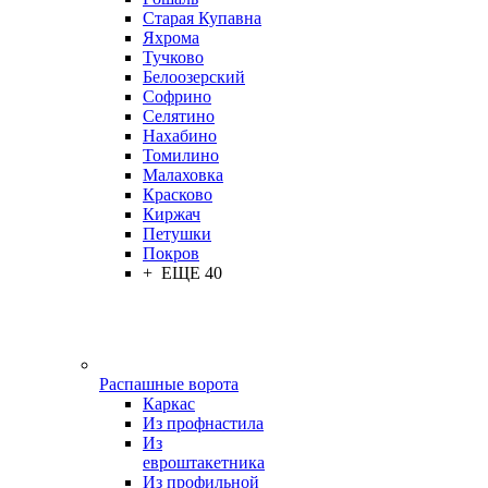
Старая Купавна
Яхрома
Тучково
Белоозерский
Софрино
Селятино
Нахабино
Томилино
Малаховка
Красково
Киржач
Петушки
Покров
+ ЕЩЕ 40
Распашные ворота
Каркас
Из профнастила
Из
евроштакетника
Из профильной