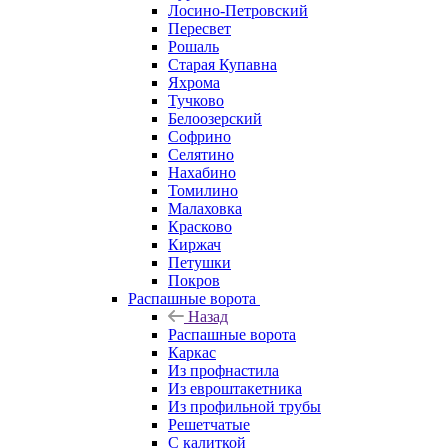
Лосино-Петровский
Пересвет
Рошаль
Старая Купавна
Яхрома
Тучково
Белоозерский
Софрино
Селятино
Нахабино
Томилино
Малаховка
Красково
Киржач
Петушки
Покров
Распашные ворота
Назад
Распашные ворота
Каркас
Из профнастила
Из евроштакетника
Из профильной трубы
Решетчатые
С калиткой