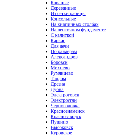
Кованые
Деревянные
Из сетки рабицы
Консольные
На кирпичных столбах
На ленточном фундаменте
С калиткой
Каркас
Для дачи
По размерам
Александров
Боровск
Михнево
Румянцево
Талдом
Дрезна
Дубна
Электрогорск
Электроугли
Черноголовка
Краснознаменск
Краснозаводск
Пущино
Высоковск
Куровское