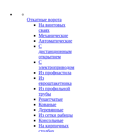
Откатные ворота
На винтовых
сваях
Механические
Автоматические
С
дистанционным
открытием
С
электроприводом
Из профнастила
Из
евроштакетника
Из профильной
трубы
Решетчатые
Кованые
Деревянные
Из сетки рабицы
Консольные
На кирпичных
столбах