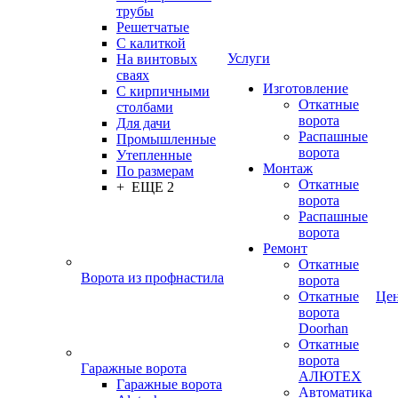
трубы
Решетчатые
С калиткой
Услуги
На винтовых
сваях
Изготовление
С кирпичными
Откатные
столбами
ворота
Для дачи
Распашные
Промышленные
ворота
Утепленные
Монтаж
По размерам
Откатные
+ ЕЩЕ 2
ворота
Распашные
ворота
Ремонт
Откатные
Ворота из профнастила
ворота
Откатные
Це
ворота
Doorhan
Откатные
ворота
Гаражные ворота
АЛЮТЕХ
Гаражные ворота
Автоматика