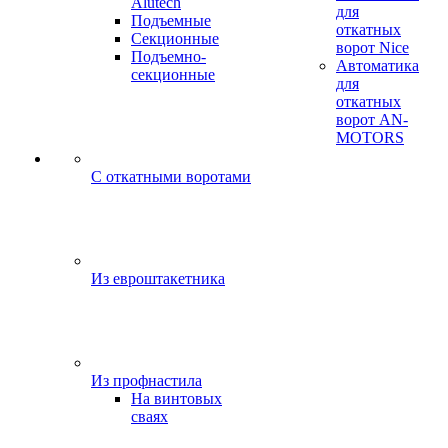
Alutech
для
Подъемные
откатных
Секционные
ворот Nice
Подъемно-
Автоматика
секционные
для
откатных
ворот AN-
MOTORS
C откатными воротами
Из евроштакетника
Из профнастила
На винтовых
сваях