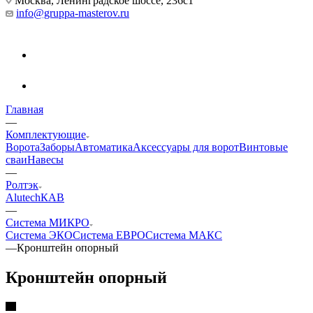
Москва, Ленинградское шоссе, 236с1
info@gruppa-masterov.ru
Главная
—
Комплектующие
Ворота
Заборы
Автоматика
Аксессуары для ворот
Винтовые
сваи
Навесы
—
Ролтэк
Alutech
КАВ
—
Система МИКРО
Система ЭКО
Система ЕВРО
Система МАКС
—
Кронштейн опорный
Кронштейн опорный