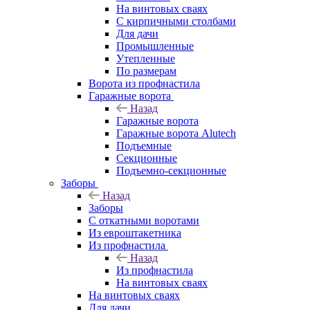
На винтовых сваях
С кирпичными столбами
Для дачи
Промышленные
Утепленные
По размерам
Ворота из профнастила
Гаражные ворота
Назад
Гаражные ворота
Гаражные ворота Alutech
Подъемные
Секционные
Подъемно-секционные
Заборы
Назад
Заборы
C откатными воротами
Из евроштакетника
Из профнастила
Назад
Из профнастила
На винтовых сваях
На винтовых сваях
Для дачи