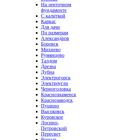
На ленточном
фундаменте
С калиткой
Каркас
Для дачи
По размерам
Александров
Боровск
Михнево
Румянцево
Талдом
Дрезна
Дубна
Электрогорск
Электроугли
Черноголовка
Краснознаменск
Краснозаводск
Пущино
Высоковск
Куровское
Лосино-
Петровский
Пересвет
Рошаль