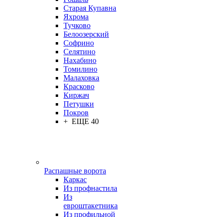
Старая Купавна
Яхрома
Тучково
Белоозерский
Софрино
Селятино
Нахабино
Томилино
Малаховка
Красково
Киржач
Петушки
Покров
+ ЕЩЕ 40
Распашные ворота
Каркас
Из профнастила
Из
евроштакетника
Из профильной