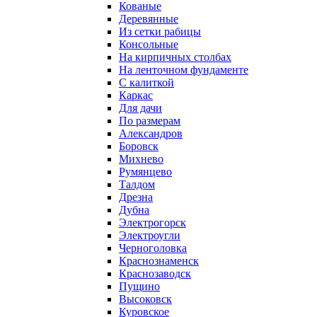
Кованые
Деревянные
Из сетки рабицы
Консольные
На кирпичных столбах
На ленточном фундаменте
С калиткой
Каркас
Для дачи
По размерам
Александров
Боровск
Михнево
Румянцево
Талдом
Дрезна
Дубна
Электрогорск
Электроугли
Черноголовка
Краснознаменск
Краснозаводск
Пущино
Высоковск
Куровское