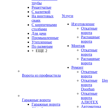
трубы
Решетчатые
С калиткой
Услуги
На винтовых
сваях
Изготовление
С кирпичными
Откатные
столбами
ворота
Для дачи
Распашные
Промышленные
ворота
Утепленные
Монтаж
По размерам
Откатные
+ ЕЩЕ 2
ворота
Распашные
ворота
Ремонт
Откатные
Ворота из профнастила
ворота
Откатные
Це
ворота
Doorhan
Откатные
ворота
Гаражные ворота
АЛЮТЕХ
Гаражные ворота
Автоматика