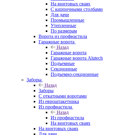
На винтовых сваях
С кирпичными столбами
Для дачи
Промышленные
Утепленные
По размерам
Ворота из профнастила
Гаражные ворота
Назад
Гаражные ворота
Гаражные ворота Alutech
Подъемные
Секционные
Подъемно-секционные
Заборы
Назад
Заборы
C откатными воротами
Из евроштакетника
Из профнастила
Назад
Из профнастила
На винтовых сваях
На винтовых сваях
Для дачи