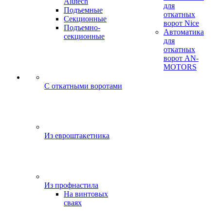
Alutech
для
Подъемные
откатных
Секционные
ворот Nice
Подъемно-
Автоматика
секционные
для
откатных
ворот AN-
MOTORS
C откатными воротами
Из евроштакетника
Из профнастила
На винтовых
сваях