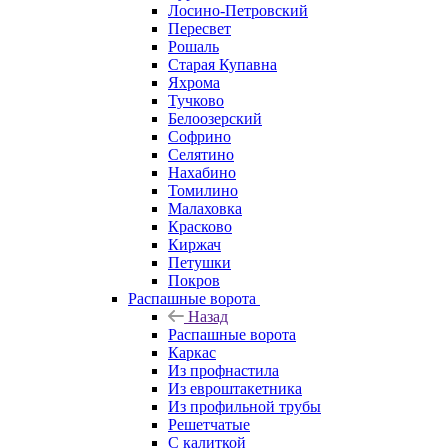
Лосино-Петровский
Пересвет
Рошаль
Старая Купавна
Яхрома
Тучково
Белоозерский
Софрино
Селятино
Нахабино
Томилино
Малаховка
Красково
Киржач
Петушки
Покров
Распашные ворота
Назад
Распашные ворота
Каркас
Из профнастила
Из евроштакетника
Из профильной трубы
Решетчатые
С калиткой