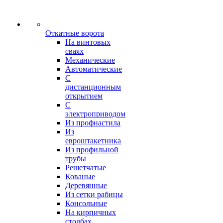
Откатные ворота
На винтовых
сваях
Механические
Автоматические
С
дистанционным
открытием
С
электроприводом
Из профнастила
Из
евроштакетника
Из профильной
трубы
Решетчатые
Кованые
Деревянные
Из сетки рабицы
Консольные
На кирпичных
столбах