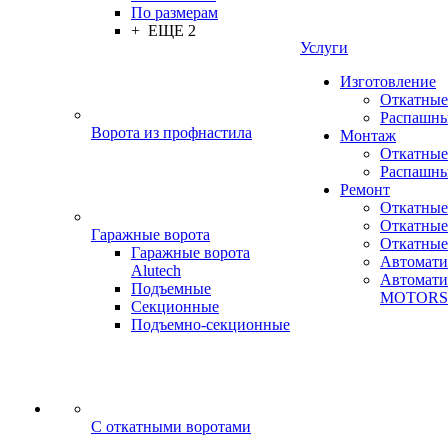
По размерам
+ ЕЩЕ 2
Услуги
Изготовление
Откатные
Распашны
Ворота из профнастила
Монтаж
Откатные
Распашны
Ремонт
Откатные
Откатные
Гаражные ворота
Откатны
Гаражные ворота
Автоматик
Alutech
Автомати
Подъемные
MOTORS
Секционные
Подъемно-секционные
C откатными воротами