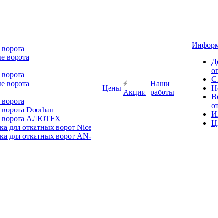
Информ
 ворота
е ворота
Д
о
 ворота
С
е ворота
Наши
Цены
Н
Акции
работы
В
 ворота
о
 ворота Doorhan
И
е ворота АЛЮТЕХ
Ц
а для откатных ворот Nice
ка для откатных ворот AN-