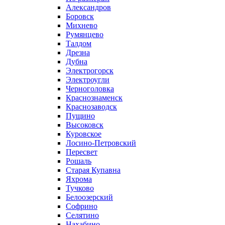
Александров
Боровск
Михнево
Румянцево
Талдом
Дрезна
Дубна
Электрогорск
Электроугли
Черноголовка
Краснознаменск
Краснозаводск
Пущино
Высоковск
Куровское
Лосино-Петровский
Пересвет
Рошаль
Старая Купавна
Яхрома
Тучково
Белоозерский
Софрино
Селятино
Нахабино