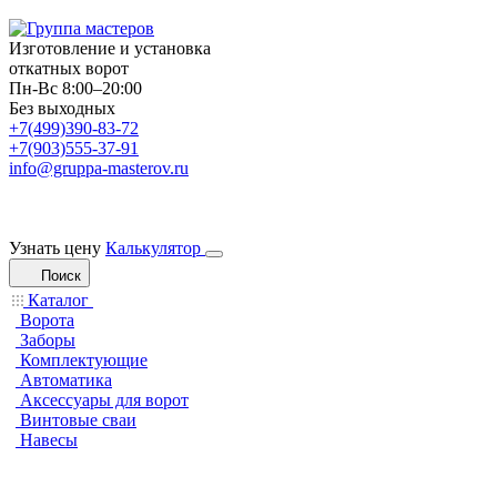
Изготовление и установка
откатных ворот
Пн-Вс 8:00–20:00
Без выходных
+7(499)390-83-72
+7(903)555-37-91
info@gruppa-masterov.ru
Узнать цену
Калькулятор
Поиск
Каталог
Ворота
Заборы
Комплектующие
Автоматика
Аксессуары для ворот
Винтовые сваи
Навесы