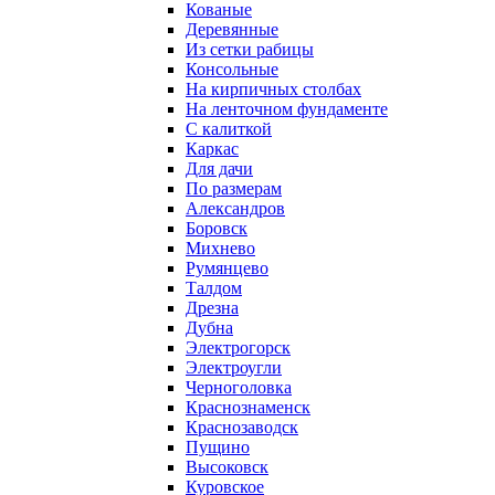
Кованые
Деревянные
Из сетки рабицы
Консольные
На кирпичных столбах
На ленточном фундаменте
С калиткой
Каркас
Для дачи
По размерам
Александров
Боровск
Михнево
Румянцево
Талдом
Дрезна
Дубна
Электрогорск
Электроугли
Черноголовка
Краснознаменск
Краснозаводск
Пущино
Высоковск
Куровское