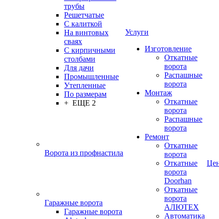
трубы
Решетчатые
С калиткой
Услуги
На винтовых
сваях
Изготовление
С кирпичными
Откатные
столбами
ворота
Для дачи
Распашные
Промышленные
ворота
Утепленные
Монтаж
По размерам
Откатные
+ ЕЩЕ 2
ворота
Распашные
ворота
Ремонт
Откатные
Ворота из профнастила
ворота
Откатные
Це
ворота
Doorhan
Откатные
ворота
Гаражные ворота
АЛЮТЕХ
Гаражные ворота
Автоматика