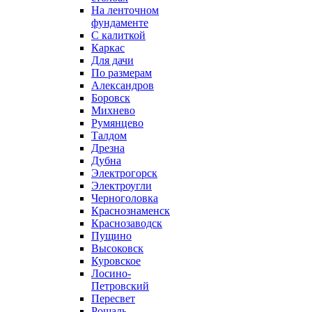
На ленточном
фундаменте
С калиткой
Каркас
Для дачи
По размерам
Александров
Боровск
Михнево
Румянцево
Талдом
Дрезна
Дубна
Электрогорск
Электроугли
Черноголовка
Краснознаменск
Краснозаводск
Пущино
Высоковск
Куровское
Лосино-
Петровский
Пересвет
Рошаль