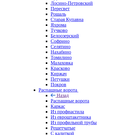
Лосино-Петровский
Пересвет
Рошаль
Старая Купавна
Яхрома
Тучково
Белоозерский
Софрино
Селятино
Нахабино
Томилино
Малаховка
Красково
Киржач
Петушки
Покров
Распашные ворота
Назад
Распашные ворота
Каркас
Из профнастила
Из евроштакетника
Из профильной трубы
Решетчатые
С калиткой