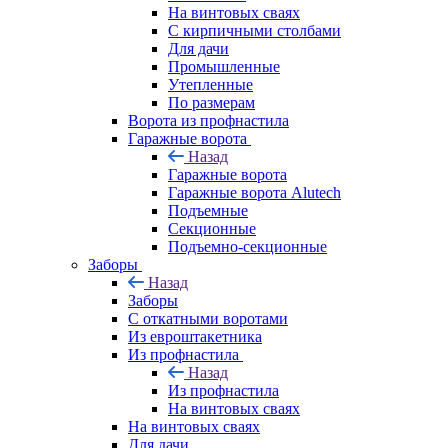
На винтовых сваях
С кирпичными столбами
Для дачи
Промышленные
Утепленные
По размерам
Ворота из профнастила
Гаражные ворота
Назад
Гаражные ворота
Гаражные ворота Alutech
Подъемные
Секционные
Подъемно-секционные
Заборы
Назад
Заборы
C откатными воротами
Из евроштакетника
Из профнастила
Назад
Из профнастила
На винтовых сваях
На винтовых сваях
Для дачи