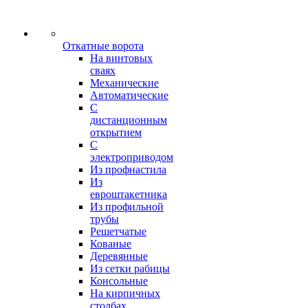
Откатные ворота
На винтовых
сваях
Механические
Автоматические
С
дистанционным
открытием
С
электроприводом
Из профнастила
Из
евроштакетника
Из профильной
трубы
Решетчатые
Кованые
Деревянные
Из сетки рабицы
Консольные
На кирпичных
столбах