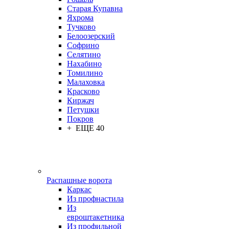
Старая Купавна
Яхрома
Тучково
Белоозерский
Софрино
Селятино
Нахабино
Томилино
Малаховка
Красково
Киржач
Петушки
Покров
+ ЕЩЕ 40
Распашные ворота
Каркас
Из профнастила
Из
евроштакетника
Из профильной