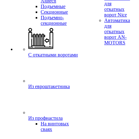
Alutech
для
Подъемные
откатных
Секционные
ворот Nice
Подъемно-
Автоматика
секционные
для
откатных
ворот AN-
MOTORS
C откатными воротами
Из евроштакетника
Из профнастила
На винтовых
сваях