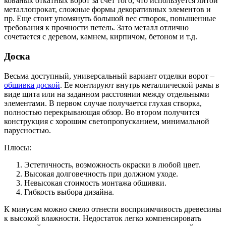
кованых откатных ворот за счет того, что используется литой
металлопрокат, сложные формы декоративных элементов и
пр. Еще стоит упомянуть большой вес створок, повышенные
требования к прочности петель. Зато металл отлично
сочетается с деревом, камнем, кирпичом, бетоном и т.д.
Доска
Весьма доступный, универсальный вариант отделки ворот –
обшивка доской
. Ее монтируют внутрь металлической рамы в
виде щита или на заданном расстоянии между отдельными
элементами. В первом случае получается глухая створка,
полностью перекрывающая обзор. Во втором получится
конструкция с хорошим светопропусканием, минимальной
парусностью.
Плюсы:
Эстетичность, возможность окраски в любой цвет.
Высокая долговечность при должном уходе.
Невысокая стоимость монтажа обшивки.
Гибкость выбора дизайна.
К минусам можно смело отнести восприимчивость древесины
к высокой влажности. Недостаток легко компенсировать