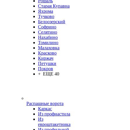
Рошаль
Старая Купавна
Яхрома
Тучково
Белоозерский
Софрино
Селятино
Нахабино
Томилино
Малаховка
Красково
Киржач
Петушки
Покров
+ ЕЩЕ 40
Распашные ворота
Каркас
Из профнастила
Из
евроштакетника
Из профильной