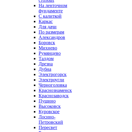
столбах
На ленточном
фундаменте
С калиткой
Каркас
Для дачи
По размерам
Александров
Боровск
Михнево
Румянцево
Талдом
Дрезна
Дубна
Электрогорск
Электроугли
Черноголовка
Краснознаменск
Краснозаводск
Пущино
Высоковск
Куровское
Лосино-
Петровский
Пересвет