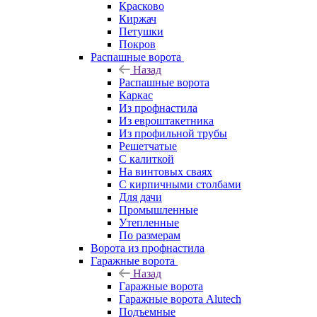
Красково
Киржач
Петушки
Покров
Распашные ворота
Назад
Распашные ворота
Каркас
Из профнастила
Из евроштакетника
Из профильной трубы
Решетчатые
С калиткой
На винтовых сваях
С кирпичными столбами
Для дачи
Промышленные
Утепленные
По размерам
Ворота из профнастила
Гаражные ворота
Назад
Гаражные ворота
Гаражные ворота Alutech
Подъемные