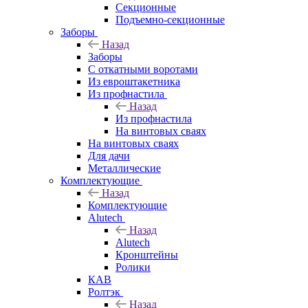
Секционные
Подъемно-секционные
Заборы
Назад
Заборы
C откатными воротами
Из евроштакетника
Из профнастила
Назад
Из профнастила
На винтовых сваях
На винтовых сваях
Для дачи
Металлические
Комплектующие
Назад
Комплектующие
Alutech
Назад
Alutech
Кронштейны
Ролики
КАВ
Ролтэк
Назад