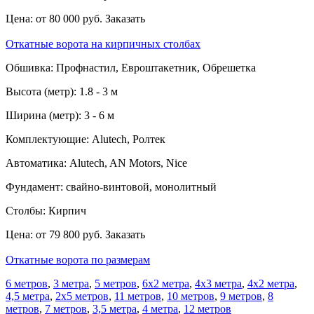
Цена:
от 80 000 руб.
Заказать
Откатные ворота на кирпичных столбах
Обшивка:
Профнастил, Евроштакетник, Обрешетка
Высота (метр):
1.8 - 3 м
Ширина (метр):
3 - 6 м
Комплектующие:
Alutech, Ролтек
Автоматика:
Alutech, AN Motors, Nice
Фундамент:
свайно-винтовой, монолитный
Столбы:
Кирпич
Цена:
от 79 800 руб.
Заказать
Откатные ворота по размерам
6 метров
,
3 метра
,
5 метров
,
6x2 метра
,
4х3 метра
,
4х2 метра
,
4,5 метра
,
2х5 метров
,
11 метров
,
10 метров
,
9 метров
,
8
метров
,
7 метров
,
3,5 метра
,
4 метра
,
12 метров