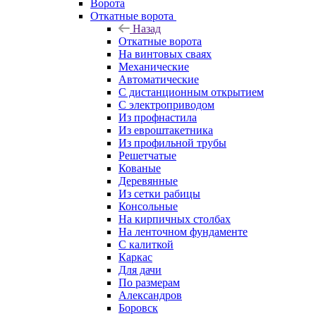
Ворота
Откатные ворота
Назад
Откатные ворота
На винтовых сваях
Механические
Автоматические
С дистанционным открытием
С электроприводом
Из профнастила
Из евроштакетника
Из профильной трубы
Решетчатые
Кованые
Деревянные
Из сетки рабицы
Консольные
На кирпичных столбах
На ленточном фундаменте
С калиткой
Каркас
Для дачи
По размерам
Александров
Боровск