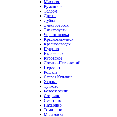
Михнево
Румянцево
Талдом
Дрезна
Дубна
Электрогорск
Электроугли
Черноголовка
Краснознаменск
Краснозаводск
Пущино
Высоковск
Куровское
Лосино-Петровский
Пересвет
Рошаль
Старая Купавна
Яхрома
Тучково
Белоозерский
Софрино
Селятино
Нахабино
Томилино
Малаховка