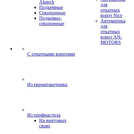
Alutech
для
Подъемные
откатных
Секционные
ворот Nice
Подъемно-
Автоматика
секционные
для
откатных
ворот AN-
MOTORS
C откатными воротами
Из евроштакетника
Из профнастила
На винтовых
сваях