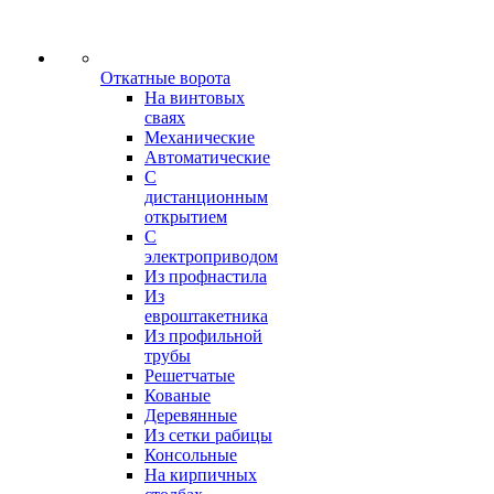
Откатные ворота
На винтовых
сваях
Механические
Автоматические
С
дистанционным
открытием
С
электроприводом
Из профнастила
Из
евроштакетника
Из профильной
трубы
Решетчатые
Кованые
Деревянные
Из сетки рабицы
Консольные
На кирпичных