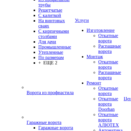
трубы
Решетчатые
С калиткой
Услуги
На винтовых
сваях
Изготовление
С кирпичными
Откатные
столбами
ворота
Для дачи
Распашные
Промышленные
ворота
Утепленные
Монтаж
По размерам
Откатные
+ ЕЩЕ 2
ворота
Распашные
ворота
Ремонт
Откатные
Ворота из профнастила
ворота
Откатные
Це
ворота
Doorhan
Откатные
ворота
Гаражные ворота
АЛЮТЕХ
Гаражные ворота
Автоматика