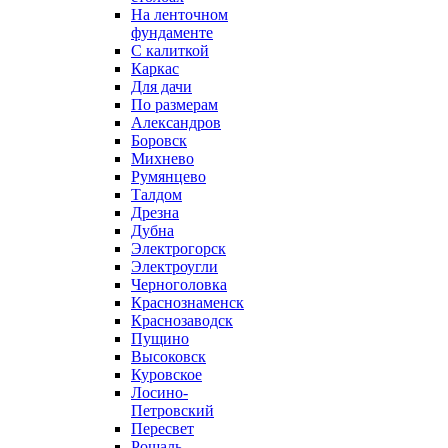
На ленточном
фундаменте
С калиткой
Каркас
Для дачи
По размерам
Александров
Боровск
Михнево
Румянцево
Талдом
Дрезна
Дубна
Электрогорск
Электроугли
Черноголовка
Краснознаменск
Краснозаводск
Пущино
Высоковск
Куровское
Лосино-
Петровский
Пересвет
Рошаль