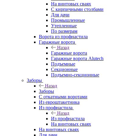
На винтовых сваях
С кирпичными столбами
Для дачи
Промышленные
Утепленные
По размерам
Ворота из профнастила
Гаражные ворота
Назад
Гаражные ворота
Гаражные ворота Alutech
Подъемные
Секционные
Подъемно-секционные
Заборы
Назад
Заборы
C откатными воротами
Из евроштакетника
Из профнастила
Назад
Из профнастила
На винтовых сваях
На винтовых сваях
Для дачи