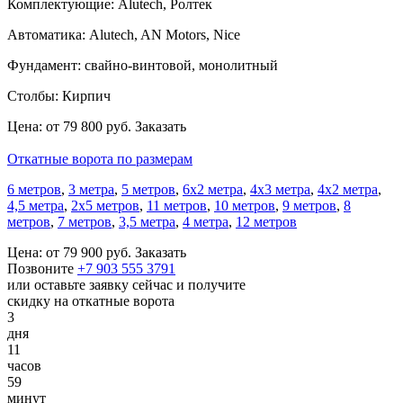
Комплектующие:
Alutech, Ролтек
Автоматика:
Alutech, AN Motors, Nice
Фундамент:
свайно-винтовой, монолитный
Столбы:
Кирпич
Цена:
от 79 800 руб.
Заказать
Откатные ворота по размерам
6 метров
,
3 метра
,
5 метров
,
6x2 метра
,
4х3 метра
,
4х2 метра
,
4,5 метра
,
2х5 метров
,
11 метров
,
10 метров
,
9 метров
,
8
метров
,
7 метров
,
3,5 метра
,
4 метра
,
12 метров
Цена:
от 79 900 руб.
Заказать
Позвоните
+7 903 555 3791
или оставьте заявку сейчас и получите
скидку на откатные ворота
3
дня
11
часов
59
минут