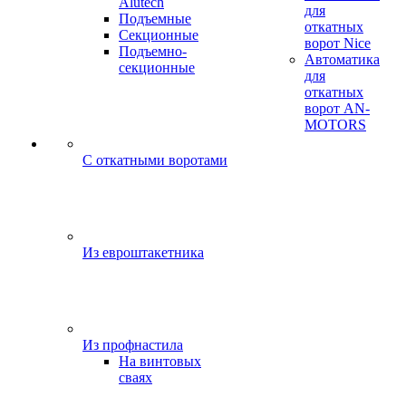
Alutech
для
Подъемные
откатных
Секционные
ворот Nice
Подъемно-
Автоматика
секционные
для
откатных
ворот AN-
MOTORS
C откатными воротами
Из евроштакетника
Из профнастила
На винтовых
сваях