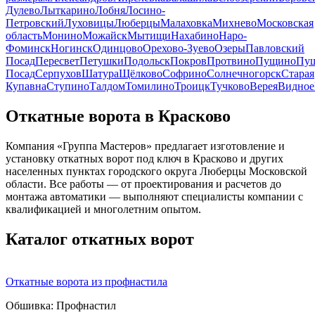
Дулево
Лыткарино
Лобня
Лосино-
Петровский
Луховицы
Люберцы
Малаховка
Михнево
Московская
область
Монино
Можайск
Мытищи
Нахабино
Наро-
Фоминск
Ногинск
Одинцово
Орехово-Зуево
Озеры
Павловский
Посад
Пересвет
Петушки
Подольск
Покров
Протвино
Пущино
Пу
Посад
Серпухов
Шатура
Щёлково
Софрино
Солнечногорск
Старая
Купавна
Ступино
Талдом
Томилино
Троицк
Тучково
Верея
Видное
Откатные ворота в Красково
Компания «Группа Мастеров» предлагает изготовление и
установку откатных ворот под ключ в Красково и других
населенных пунктах городского округа Люберцы Московской
области. Все работы — от проектирования и расчетов до
монтажа автоматики — выполняют специалисты компании с
квалификацией и многолетним опытом.
Каталог откатных ворот
Откатные ворота из профнастила
Обшивка:
Профнастил