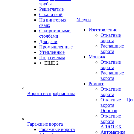
трубы
Решетчатые
С калиткой
Услуги
На винтовых
сваях
Изготовление
С кирпичными
Откатные
столбами
ворота
Для дачи
Распашные
Промышленные
ворота
Утепленные
Монтаж
По размерам
Откатные
+ ЕЩЕ 2
ворота
Распашные
ворота
Ремонт
Откатные
Ворота из профнастила
ворота
Откатные
Це
ворота
Doorhan
Откатные
ворота
Гаражные ворота
АЛЮТЕХ
Гаражные ворота
Автоматика