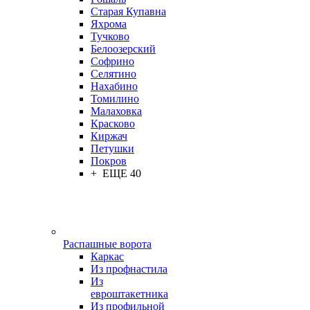
Старая Купавна
Яхрома
Тучково
Белоозерский
Софрино
Селятино
Нахабино
Томилино
Малаховка
Красково
Киржач
Петушки
Покров
+ ЕЩЕ 40
Распашные ворота
Каркас
Из профнастила
Из
евроштакетника
Из профильной