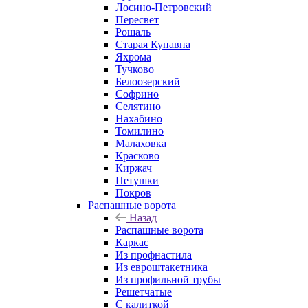
Лосино-Петровский
Пересвет
Рошаль
Старая Купавна
Яхрома
Тучково
Белоозерский
Софрино
Селятино
Нахабино
Томилино
Малаховка
Красково
Киржач
Петушки
Покров
Распашные ворота
Назад
Распашные ворота
Каркас
Из профнастила
Из евроштакетника
Из профильной трубы
Решетчатые
С калиткой