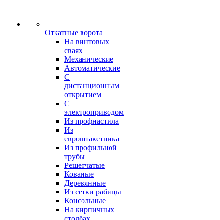
Откатные ворота
На винтовых
сваях
Механические
Автоматические
С
дистанционным
открытием
С
электроприводом
Из профнастила
Из
евроштакетника
Из профильной
трубы
Решетчатые
Кованые
Деревянные
Из сетки рабицы
Консольные
На кирпичных
столбах