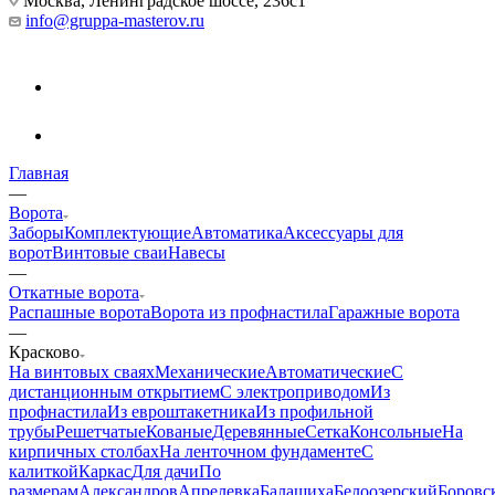
Москва, Ленинградское шоссе, 236с1
info@gruppa-masterov.ru
Главная
—
Ворота
Заборы
Комплектующие
Автоматика
Аксессуары для
ворот
Винтовые сваи
Навесы
—
Откатные ворота
Распашные ворота
Ворота из профнастила
Гаражные ворота
—
Красково
На винтовых сваях
Механические
Автоматические
С
дистанционным открытием
С электроприводом
Из
профнастила
Из евроштакетника
Из профильной
трубы
Решетчатые
Кованые
Деревянные
Сетка
Консольные
На
кирпичных столбах
На ленточном фундаменте
С
калиткой
Каркас
Для дачи
По
размерам
Александров
Апрелевка
Балашиха
Белоозерский
Боровс