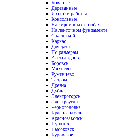
Кованые
Деревянные
Из сетки рабицы
Консольные
На кирпичных столбах
На ленточном фундаменте
С калиткой
Каркас
Для дачи
По размерам
Александров
Боровск
Михнево
Румянцево
Талдом
Дрезна
Дубна
Электрогорск
Электроугли
Черноголовка
Краснознаменск
Краснозаводск
Пущино
Высоковск
Куровское