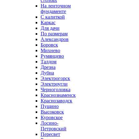
столбах
На ленточном
фундаменте
С калиткой
Каркас
Для дачи
По размерам
Александров
Боровск
Михнево
Румянцево
Талдом
Дрезна
Дубна
Электрогорск
Электроугли
Черноголовка
Краснознаменск
Краснозаводск
Пущино
Высоковск
Куровское
Лосино-
Петровский
Пересвет