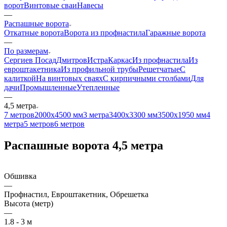
ворот
Винтовые сваи
Навесы
—
Распашные ворота
Откатные ворота
Ворота из профнастила
Гаражные ворота
—
По размерам
Сергиев Посад
Дмитров
Истра
Каркас
Из профнастила
Из
евроштакетника
Из профильной трубы
Решетчатые
С
калиткой
На винтовых сваях
С кирпичными столбами
Для
дачи
Промышленные
Утепленные
—
4,5 метра
7 метров
2000х4500 мм
3 метра
3400х3300 мм
3500х1950 мм
4
метра
5 метров
6 метров
Распашные ворота 4,5 метра
Обшивка
—
Профнастил, Евроштакетник, Обрешетка
Высота (метр)
—
1.8 - 3 м