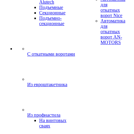
Alutech
для
Подъемные
откатных
Секционные
ворот Nice
Подъемно-
Автоматика
секционные
для
откатных
ворот AN-
MOTORS
C откатными воротами
Из евроштакетника
Из профнастила
На винтовых
сваях