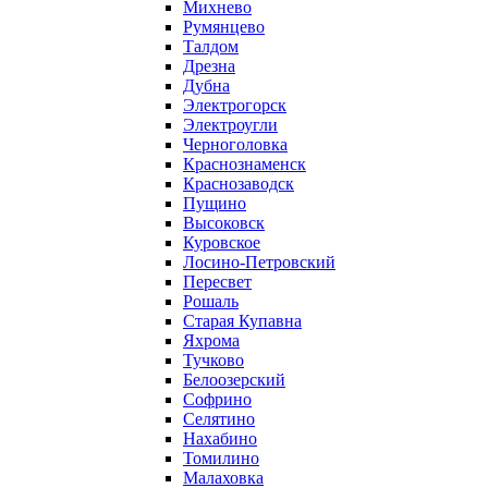
Михнево
Румянцево
Талдом
Дрезна
Дубна
Электрогорск
Электроугли
Черноголовка
Краснознаменск
Краснозаводск
Пущино
Высоковск
Куровское
Лосино-Петровский
Пересвет
Рошаль
Старая Купавна
Яхрома
Тучково
Белоозерский
Софрино
Селятино
Нахабино
Томилино
Малаховка