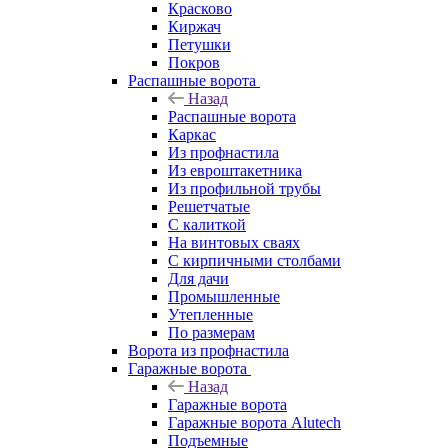
Красково
Киржач
Петушки
Покров
Распашные ворота
Назад
Распашные ворота
Каркас
Из профнастила
Из евроштакетника
Из профильной трубы
Решетчатые
С калиткой
На винтовых сваях
С кирпичными столбами
Для дачи
Промышленные
Утепленные
По размерам
Ворота из профнастила
Гаражные ворота
Назад
Гаражные ворота
Гаражные ворота Alutech
Подъемные