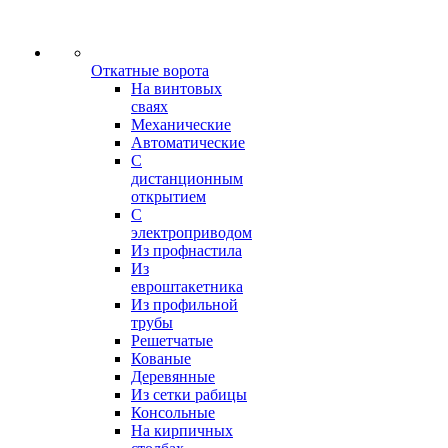
Откатные ворота
На винтовых
сваях
Механические
Автоматические
С
дистанционным
открытием
С
электроприводом
Из профнастила
Из
евроштакетника
Из профильной
трубы
Решетчатые
Кованые
Деревянные
Из сетки рабицы
Консольные
На кирпичных