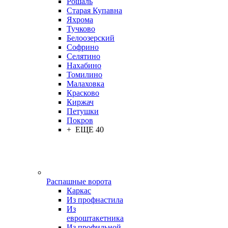
Рошаль
Старая Купавна
Яхрома
Тучково
Белоозерский
Софрино
Селятино
Нахабино
Томилино
Малаховка
Красково
Киржач
Петушки
Покров
+ ЕЩЕ 40
Распашные ворота
Каркас
Из профнастила
Из
евроштакетника
Из профильной