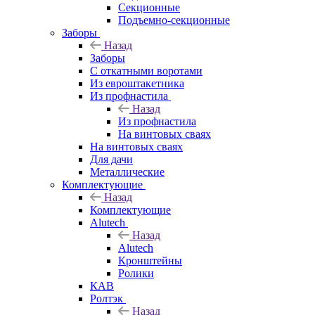
Секционные
Подъемно-секционные
Заборы
Назад
Заборы
C откатными воротами
Из евроштакетника
Из профнастила
Назад
Из профнастила
На винтовых сваях
На винтовых сваях
Для дачи
Металлические
Комплектующие
Назад
Комплектующие
Alutech
Назад
Alutech
Кронштейны
Ролики
КАВ
Ролтэк
Назад