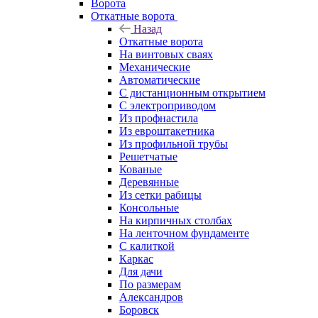
Ворота
Откатные ворота
Назад
Откатные ворота
На винтовых сваях
Механические
Автоматические
С дистанционным открытием
С электроприводом
Из профнастила
Из евроштакетника
Из профильной трубы
Решетчатые
Кованые
Деревянные
Из сетки рабицы
Консольные
На кирпичных столбах
На ленточном фундаменте
С калиткой
Каркас
Для дачи
По размерам
Александров
Боровск