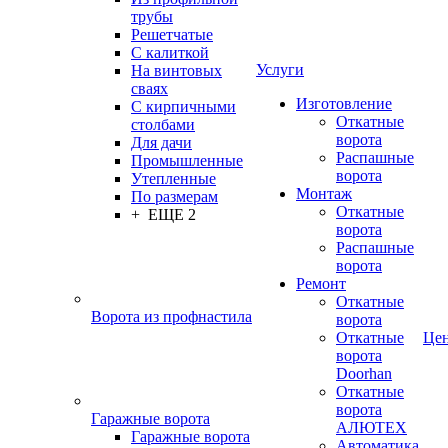
трубы
Решетчатые
С калиткой
Услуги
На винтовых
сваях
Изготовление
С кирпичными
Откатные
столбами
ворота
Для дачи
Распашные
Промышленные
ворота
Утепленные
Монтаж
По размерам
Откатные
+ ЕЩЕ 2
ворота
Распашные
ворота
Ремонт
Откатные
Ворота из профнастила
ворота
Откатные
Це
ворота
Doorhan
Откатные
ворота
Гаражные ворота
АЛЮТЕХ
Гаражные ворота
Автоматика