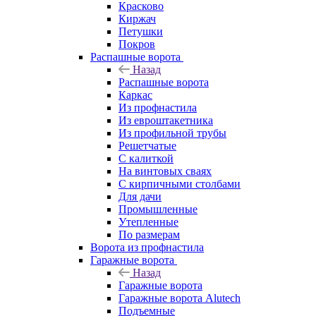
Красково
Киржач
Петушки
Покров
Распашные ворота
Назад
Распашные ворота
Каркас
Из профнастила
Из евроштакетника
Из профильной трубы
Решетчатые
С калиткой
На винтовых сваях
С кирпичными столбами
Для дачи
Промышленные
Утепленные
По размерам
Ворота из профнастила
Гаражные ворота
Назад
Гаражные ворота
Гаражные ворота Alutech
Подъемные