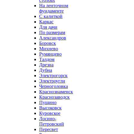
столбах
На ленточном
фундаменте
С калиткой
Каркас
Для дачи
По размерам
Александров
Боровск
Михнево
Румянцево
Талдом
Дрезна
Дубна
Электрогорск
Электроугли
Черноголовка
Краснознаменск
Краснозаводск
Пущино
Высоковск
Куровское
Лосино-
Петровский
Пересвет