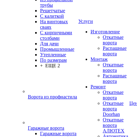
трубы
Решетчатые
С калиткой
Услуги
На винтовых
сваях
Изготовление
С кирпичными
Откатные
столбами
ворота
Для дачи
Распашные
Промышленные
ворота
Утепленные
Монтаж
По размерам
Откатные
+ ЕЩЕ 2
ворота
Распашные
ворота
Ремонт
Откатные
Ворота из профнастила
ворота
Откатные
Це
ворота
Doorhan
Откатные
ворота
Гаражные ворота
АЛЮТЕХ
Гаражные ворота
Автоматика