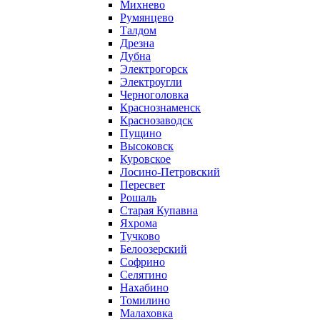
Михнево
Румянцево
Талдом
Дрезна
Дубна
Электрогорск
Электроугли
Черноголовка
Краснознаменск
Краснозаводск
Пущино
Высоковск
Куровское
Лосино-Петровский
Пересвет
Рошаль
Старая Купавна
Яхрома
Тучково
Белоозерский
Софрино
Селятино
Нахабино
Томилино
Малаховка