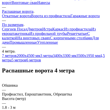
ворот
Винтовые сваи
Навесы
—
Распашные ворота
Откатные ворота
Ворота из профнастила
Гаражные ворота
—
По размерам
Сергиев Посад
Дмитров
Истра
Каркас
Из профнастила
Из
евроштакетника
Из профильной трубы
Решетчатые
С
калиткой
На винтовых сваях
С кирпичными столбами
Для
дачи
Промышленные
Утепленные
—
4 метра
7 метров
2000х4500 мм
3 метра
3400х3300 мм
3500х1950 мм
4,5
метра
5 метров
6 метров
Распашные ворота 4 метра
Обшивка
—
Профнастил, Евроштакетник, Обрешетка
Высота (метр)
—
1.8 - 3 м