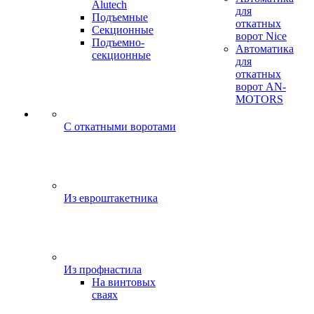
Alutech
для
Подъемные
откатных
Секционные
ворот Nice
Подъемно-
Автоматика
секционные
для
откатных
ворот AN-
MOTORS
C откатными воротами
Из евроштакетника
Из профнастила
На винтовых
сваях