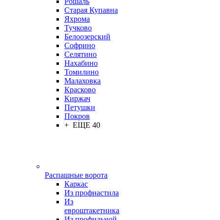
Рошаль
Старая Купавна
Яхрома
Тучково
Белоозерский
Софрино
Селятино
Нахабино
Томилино
Малаховка
Красково
Киржач
Петушки
Покров
+ ЕЩЕ 40
Распашные ворота
Каркас
Из профнастила
Из
евроштакетника
Из профильной