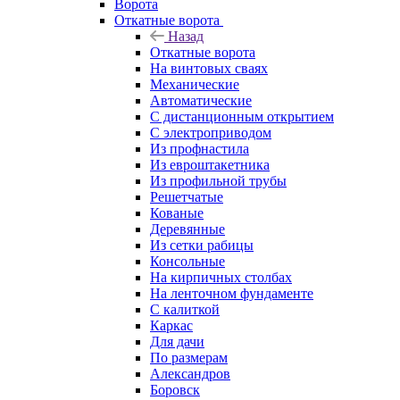
Ворота
Откатные ворота
Назад
Откатные ворота
На винтовых сваях
Механические
Автоматические
С дистанционным открытием
С электроприводом
Из профнастила
Из евроштакетника
Из профильной трубы
Решетчатые
Кованые
Деревянные
Из сетки рабицы
Консольные
На кирпичных столбах
На ленточном фундаменте
С калиткой
Каркас
Для дачи
По размерам
Александров
Боровск