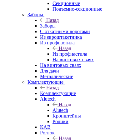
Секционные
Подъемно-секционные
Заборы
Назад
Заборы
C откатными воротами
Из евроштакетника
Из профнастила
Назад
Из профнастила
На винтовых сваях
На винтовых сваях
Для дачи
Металлические
Комплектующие
Назад
Комплектующие
Alutech
Назад
Alutech
Кронштейны
Ролики
КАВ
Ролтэк
Назад