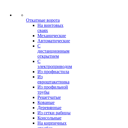
Откатные ворота
На винтовых
сваях
Механические
Автоматические
С
дистанционным
открытием
С
электроприводом
Из профнастила
Из
евроштакетника
Из профильной
трубы
Решетчатые
Кованые
Деревянные
Из сетки рабицы
Консольные
На кирпичных